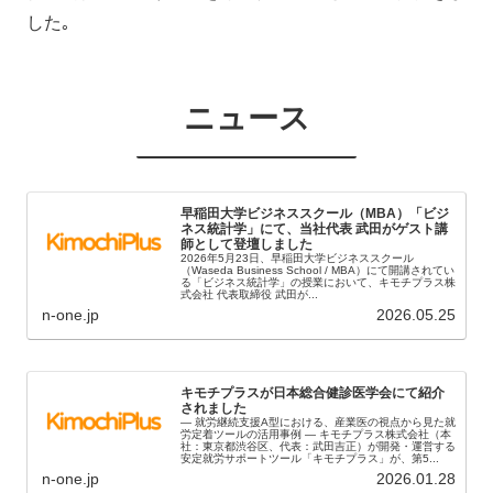
した｡
ニュース
早稲田大学ビジネススクール（MBA）「ビジ
ネス統計学」にて、当社代表 武田がゲスト講
師として登壇しました
2026年5月23日、早稲田大学ビジネススクール
（Waseda Business School / MBA）にて開講されてい
る「ビジネス統計学」の授業において、キモチプラス株
式会社 代表取締役 武田が...
n-one.jp
2026.05.25
キモチプラスが日本総合健診医学会にて紹介
されました
― 就労継続支援A型における、産業医の視点から見た就
労定着ツールの活用事例 ― キモチプラス株式会社（本
社：東京都渋谷区、代表：武田吉正）が開発・運営する
安定就労サポートツール「キモチプラス」が、第5...
n-one.jp
2026.01.28