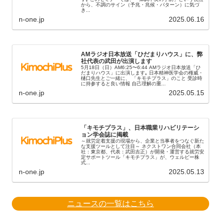
から、不調のサイン（予兆・兆候・パターン）に気づ
き...
n-one.jp
2025.06.16
AMラジオ日本放送「ひだまりハウス」に、弊
社代表の武田が出演します
5月18日（日）AM6:25〜6:44 AMラジオ日本放送「ひ
だまりハウス」に出演します｡ 日本精神医学会の権威・
樋口先生とご一緒に、 「キモチプラス」のこと 受診時
に持参すると良い情報 自己理解の重...
n-one.jp
2025.05.15
「キモチプラス」、日本職業リハビリテーシ
ョン学会誌に掲載
～就労定着支援の現場から、企業と当事者をつなぐ新た
な支援ツールとして注目～ ネクストワン合同会社（本
社：東京都、代表：武田吉正）が開発・運営する就労安
定サポートツール「キモチプラス」が、ウェルビー株
式...
n-one.jp
2025.05.13
ニュースの一覧はこちら