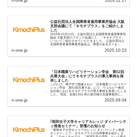
n-one.jp
2025.11.17
公益社団法人全国障害者雇用事業所協会 大阪
支部会議にて「キモチプラス」をご紹介しま
した
2025年10月21日、公益社団法人全国障害者雇用事業所
協会 大阪支部のブロック会議にて、「キモチプラス」
についてご紹介させていただきました。 公益社団法人
全国障害者雇用事業所協会は、障害のある方々を...
n-one.jp
2025.10.23
「日本職業リハビリテーション学会 第52回
兵庫大会」にてキモチプラスの導入事例を発
表しました
このたび、神戸市で開催された「日本職業リハビリテー
ション学会 第52回兵庫大会」にて、ウェルビー株式
会社様におけるキモチプラスの導入事例を発表いたしま
した。 現在、全国135か所の就労移行支援事業所に...
n-one.jp
2025.09.04
｢昭和女子大学キャリアカレッジ ダイバーシテ
ィ推進セミナー」登壇のお知らせ
「昭和女子大学キャリアカレッジ ダイバーシティ推進
セミナー」にて、キモチプラスの活用事例を紹介しま
す｡ このセミナーでは、「体調不良の予防」という視点