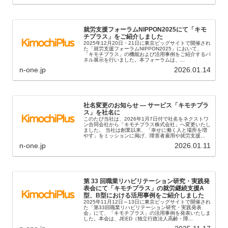
就労支援フォーラムNIPPON2025にて「キモ
チプラス」をご紹介しました
2025年12月20日・21日に東京ビッグサイトで開催され
た「就労支援フォーラムNIPPON2025」において、
「キモチプラス」の機能および活用事例をご紹介するパ
ネル展示を行いました。本フォーラムは、...
n-one.jp
2026.01.14
社名変更のお知らせ ― サービス「キモチプラ
ス」を社名に
このたび当社は、2026年1月7日付で社名をネクストワ
ン合同会社から「キモチプラス株式会社」へ変更いたし
ました。 当社は創業以来、「幸せに働く人と場所を増
やす」をミッションに掲げ、障害者雇用や就労支援...
n-one.jp
2026.01.11
第 33 回職業リハビリテーション研究・実践発
表会にて「キモチプラス」の就労継続支援A
型、B型における活用事例をご紹介しました
2025年11月12日～13日に東京ビッグサイトで開催され
た「第33回職業リハビリテーション研究・実践発表
会」にて、「キモチプラス」の活用事例を発表いたしま
した。本会は、JEED（独立行政法人高齢・障...